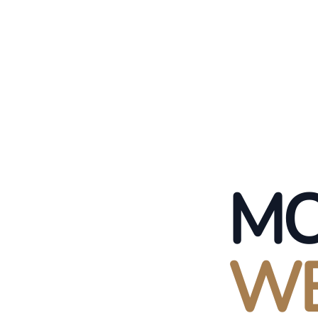
MO
WE